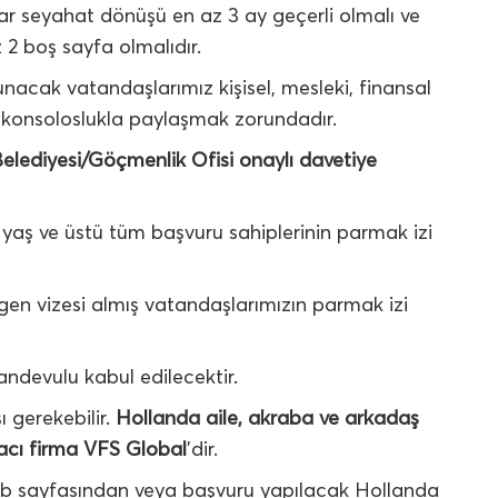
ar seyahat dönüşü en az 3 ay geçerli olmalı ve
z 2 boş sayfa olmalıdır.
nacak vatandaşlarımız kişisel, mesleki, finansal
i konsoloslukla paylaşmak zorundadır.
 Belediyesi/Göçmenlik Ofisi onaylı davetiye
2 yaş ve üstü tüm başvuru sahiplerinin parmak izi
gen vizesi almış vatandaşlarımızın parmak izi
andevulu kabul edilecektir.
 gerekebilir.
Hollanda aile, akraba ve arkadaş
aracı firma VFS Global
’dir.
b sayfasından veya başvuru yapılacak Hollanda