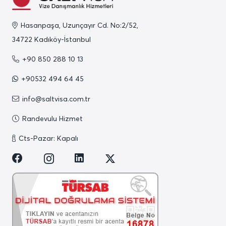
Hasanpaşa, Uzunçayır Cd. No:2/52,
34722 Kadıköy-İstanbul
+90 850 288 10 13
+90532 494 64 45
info@saltvisa.com.tr
Randevulu Hizmet
Cts-Pazar: Kapalı