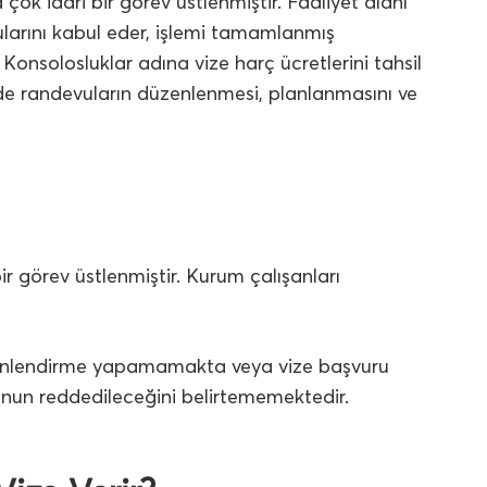
ok idari bir görev üstlenmiştir. Faaliyet alanı
larını kabul eder, işlemi tamamlanmış
 Konsolosluklar adına vize harç ücretlerini tahsil
de randevuların düzenlenmesi, planlanmasını ve
ir görev üstlenmiştir. Kurum çalışanları
 yönlendirme yapamamakta veya vize başvuru
unun reddedileceğini belirtememektedir.