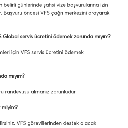
elirli günlerinde şahsi vize başvurularına izin
ir. Başvuru öncesi VFS çağrı merkezini arayarak
FS Global servis ücretini ödemek zorunda mıyım?
leri için VFS servis ücretini ödemek
nda mıyım?
ru randevusu almanız zorunludur.
r miyim?
rsiniz. VFS görevlilerinden destek alacak