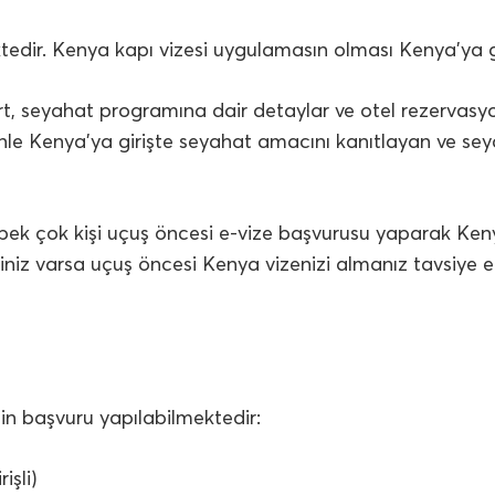
tedir. Kenya kapı vizesi uygulamasın olması Kenya’ya g
rt, seyahat programına dair detaylar ve otel rezervasyon
nle Kenya’ya girişte seyahat amacını kanıtlayan ve sey
ek çok kişi uçuş öncesi e-vize başvurusu yaparak Keny
niz varsa uçuş öncesi Kenya vizenizi almanız tavsiye edi
çin başvuru yapılabilmektedir:
işli)