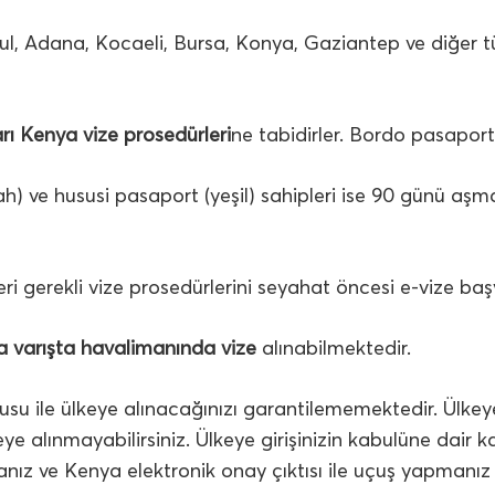
bul, Adana, Kocaeli, Bursa, Konya, Gaziantep ve diğer tü
rı Kenya vize prosedürleri
ne tabidirler. Bordo pasaport
) ve hususi pasaport (yeşil) sahipleri ise 90 günü aşmaya
ri gerekli vize prosedürlerini seyahat öncesi e-vize ba
 varışta havalimanında vize
alınabilmektedir.
su ile ülkeye alınacağınızı garantilememektedir. Ülkey
lınmayabilirsiniz. Ülkeye girişinizin kabulüne dair kara
z ve Kenya elektronik onay çıktısı ile uçuş yapmanız ta