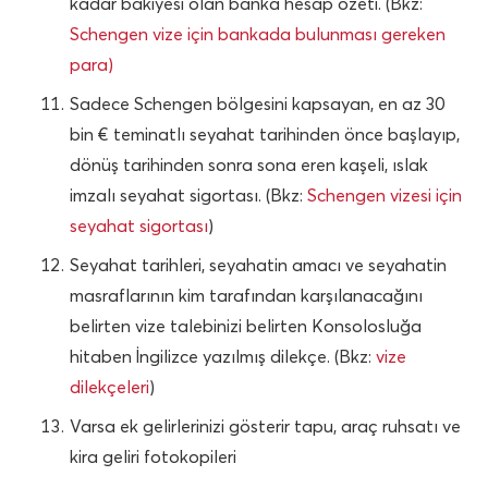
kadar bakiyesi olan banka hesap özeti. (Bkz:
Schengen vize için bankada bulunması gereken
para)
Sadece Schengen bölgesini kapsayan, en az 30
bin € teminatlı seyahat tarihinden önce başlayıp,
dönüş tarihinden sonra sona eren kaşeli, ıslak
imzalı seyahat sigortası. (Bkz:
Schengen vizesi için
seyahat sigortası
)
Seyahat tarihleri, seyahatin amacı ve seyahatin
masraflarının kim tarafından karşılanacağını
belirten vize talebinizi belirten Konsolosluğa
hitaben İngilizce yazılmış dilekçe. (Bkz:
vize
dilekçeleri
)
Varsa ek gelirlerinizi gösterir tapu, araç ruhsatı ve
kira geliri fotokopileri