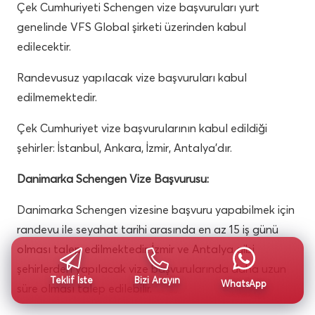
Çek Cumhuriyeti Schengen vize başvuruları yurt
genelinde VFS Global şirketi üzerinden kabul
edilecektir.
Randevusuz yapılacak vize başvuruları kabul
edilmemektedir.
Çek Cumhuriyet vize başvurularının kabul edildiği
şehirler: İstanbul, Ankara, İzmir, Antalya’dır.
Danimarka Schengen Vize Başvurusu:
Danimarka Schengen vizesine başvuru yapabilmek için
randevu ile seyahat tarihi arasında en az 15 iş günü
olması talep edilmektedir. İzmir ve Antalya gibi
şehirlerden yapılacak vize başvurularında daha uzun
Teklif İste
Bizi Arayın
WhatsApp
süre olması talep edilebilir.