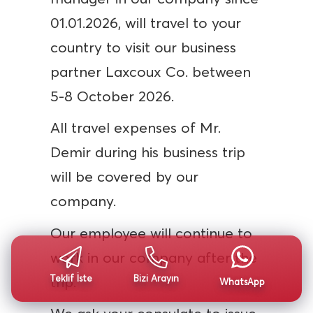
01.01.2026, will travel to your
country to visit our business
partner Laxcoux Co. between
5-8 October 2026.
All travel expenses of Mr.
Demir during his business trip
will be covered by our
company.
Our employee will continue to
work in our company after the
Teklif İste
Bizi Arayın
trip.
WhatsApp