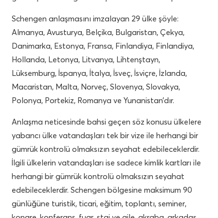
Schengen anlaşmasını imzalayan 29 ülke şöyle:
Almanya, Avusturya, Belçika, Bulgaristan, Çekya,
Danimarka, Estonya, Fransa, Finlandiya, Finlandiya,
Hollanda, Letonya, Litvanya, Lihtenştayn,
Lüksemburg, İspanya, İtalya, İsveç, İsviçre, İzlanda,
Macaristan, Malta, Norveç, Slovenya, Slovakya,
Polonya, Portekiz, Romanya ve Yunanistan’dır.
Anlaşma neticesinde bahsi geçen söz konusu ülkelere
yabancı ülke vatandaşları tek bir vize ile herhangi bir
gümrük kontrolü olmaksızın seyahat edebileceklerdir.
İlgili ülkelerin vatandaşları ise sadece kimlik kartları ile
herhangi bir gümrük kontrolü olmaksızın seyahat
edebileceklerdir. Schengen bölgesine maksimum 90
günlüğüne turistik, ticari, eğitim, toplantı, seminer,
kongre, konferans, fuar, staj ve aile, akraba, arkadaş