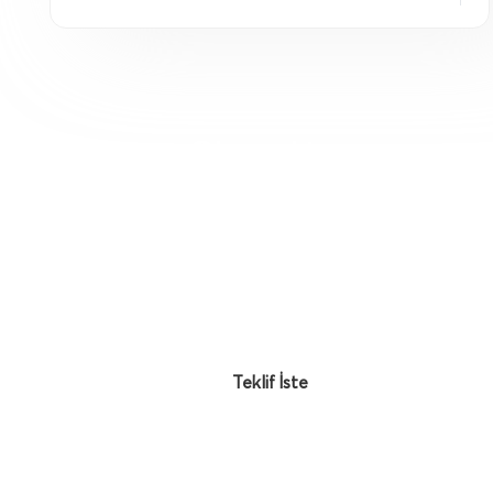
Okumaktan
yorulduysanız, bizimle
iletişime geçin!
Vize danışmanlarımızla görüşün,
hizmetlerimiz hakkında bilgi edinin ve
başvuru sürecinizi başlatın.
Teklif İste