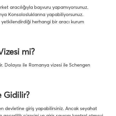
rket aracılığıyla başvuru yapamıyorsunuz.
ya Konsolosluklarına yapabiliyorsunuz.
 yetkilendirdiği herhangi bir aracı kurum
izesi mi?
r. Dolayısı ile Romanya vizesi ile Schengen
 Gidilir?
devletine giriş yapabilirsiniz. Ancak seyahat
 geçerlilik süresini ve giriş sayısını kontrol etmeyi