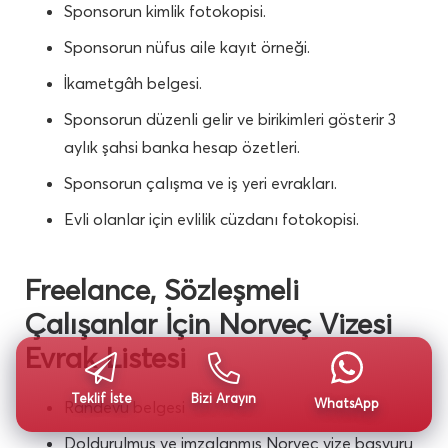
Sponsorun kimlik fotokopisi.
Sponsorun nüfus aile kayıt örneği.
İkametgâh belgesi.
Sponsorun düzenli gelir ve birikimleri gösterir 3
aylık şahsi banka hesap özetleri.
Sponsorun çalışma ve iş yeri evrakları.
Evli olanlar için evlilik cüzdanı fotokopisi.
Freelance, Sözleşmeli
Çalışanlar İçin Norveç Vizesi
Evrak Listesi
Teklif İste
Bizi Arayın
WhatsApp
Randevu belgesi
Doldurulmuş ve imzalanmış Norveç vize başvuru