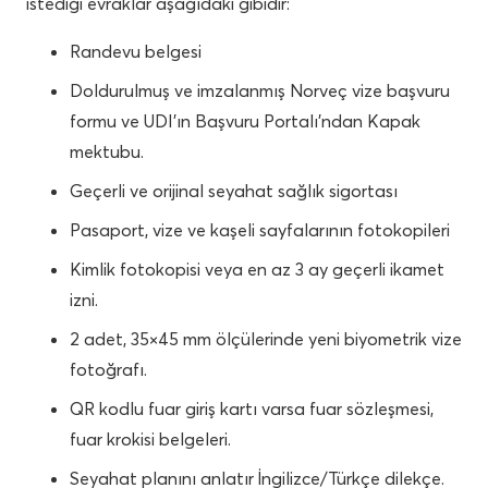
istediği evraklar aşağıdaki gibidir:
Randevu belgesi
Doldurulmuş ve imzalanmış Norveç vize başvuru
formu ve UDI’ın Başvuru Portalı’ndan Kapak
mektubu.
Geçerli ve orijinal seyahat sağlık sigortası
Pasaport, vize ve kaşeli sayfalarının fotokopileri
Kimlik fotokopisi veya en az 3 ay geçerli ikamet
izni.
2 adet, 35×45 mm ölçülerinde yeni biyometrik vize
fotoğrafı.
QR kodlu fuar giriş kartı varsa fuar sözleşmesi,
fuar krokisi belgeleri.
Seyahat planını anlatır İngilizce/Türkçe dilekçe.