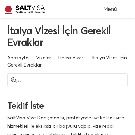
Menü
İtalya Vi̇zesi̇ İçi̇n Gerekli̇
Evraklar
Anasayfa
—
Vizeler
—
İtalya Vizesi
—
İtalya Vi̇zesi̇ İçi̇n
Gerekli̇ Evraklar
Teklif İste
SaltVisa Vize Danışmanlık, profesyonel ve kaliteli vize
hizmetleri ile eksiksiz bir başvuru yapıp, vize reddi
riskinizi minimize edebilirsiniz. Teklif istemek için