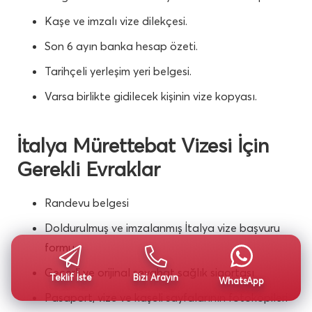
Kaşe ve imzalı vize dilekçesi.
Son 6 ayın banka hesap özeti.
Tarihçeli yerleşim yeri belgesi.
Varsa birlikte gidilecek kişinin vize kopyası.
İtalya Mürettebat Vizesi İçin
Gerekli Evraklar
Randevu belgesi
Doldurulmuş ve imzalanmış İtalya vize başvuru
formu.
Geçerli ve orijinal seyahat sağlık sigortası
Teklif İste
Bizi Arayın
WhatsApp
Pasaport, vize ve kaşeli sayfalarının fotokopileri