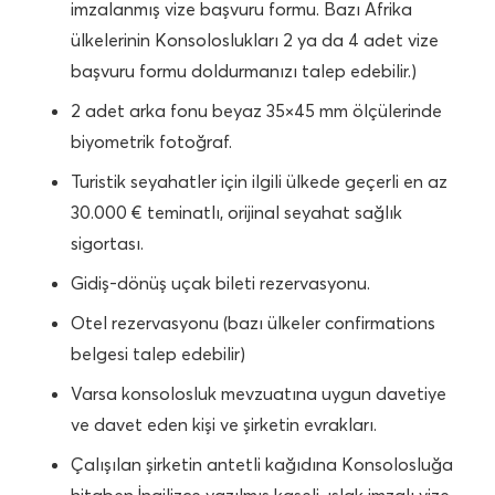
imzalanmış vize başvuru formu. Bazı Afrika
ülkelerinin Konsoloslukları 2 ya da 4 adet vize
başvuru formu doldurmanızı talep edebilir.)
2 adet arka fonu beyaz 35×45 mm ölçülerinde
biyometrik fotoğraf.
Turistik seyahatler için ilgili ülkede geçerli en az
30.000 € teminatlı, orijinal seyahat sağlık
sigortası.
Gidiş-dönüş uçak bileti rezervasyonu.
Otel rezervasyonu (bazı ülkeler confirmations
belgesi talep edebilir)
Varsa konsolosluk mevzuatına uygun davetiye
ve davet eden kişi ve şirketin evrakları.
Çalışılan şirketin antetli kağıdına Konsolosluğa
hitaben İngilizce yazılmış kaşeli, ıslak imzalı vize