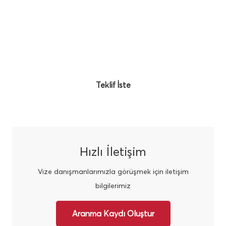
bizimle iletişime geçin!
Vize danışmanlarımızla görüşün, hizmetlerimiz
hakkında bilgi edinin ve başvuru sürecinizi
başlatın.
Teklif İste
Hızlı İletişim
Vize danışmanlarımızla görüşmek için iletişim
bilgilerimiz
Aranma Kaydı Oluştur