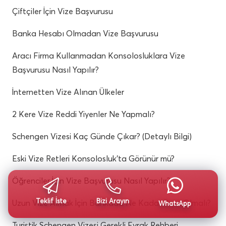
Çiftçiler İçin Vize Başvurusu
Banka Hesabı Olmadan Vize Başvurusu
Aracı Firma Kullanmadan Konsolosluklara Vize
Başvurusu Nasıl Yapılır?
İnternetten Vize Alınan Ülkeler
2 Kere Vize Reddi Yiyenler Ne Yapmalı?
Schengen Vizesi Kaç Günde Çıkar? (Detaylı Bilgi)
Eski Vize Retleri Konsolosluk’ta Görünür mü?
Öğrenciler İçin Vize Başvurusu Nasıl Yapılır?
Teklif İste
Bizi Arayın
Uzun Vize Almak İçin Bankada Ne Kadar Para Olmalı?
WhatsApp
Turistik Schengen Vizesi Gerekli Evrak Rehberi