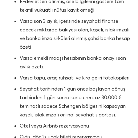
E-devletten alınmış, aile bilgilerini gösterir tam
tekmil vukuatlı nüfus kayıt örneği
Varsa son 3 aylık, içerisinde seyahati finanse
edecek miktarda bakiyesi olan, kaşeli, ıslak imzalı
ve banka imza sirküleri alınmış şahsi banka hesap
özeti
Varsa emekli maaşı hesabının banka onaylı son
aylık özeti.
Varsa tapu, araç ruhsatı ve kira geliri fotokopileri
Seyahat tarihinden 1 gün önce başlayan dönüş
tarihinden 1 gün sonra sona eren, az 30.000 €
teminatlı sadece Schengen bölgesini kapsayan
kaşeli, ıslak imzalı orijinal seyahat sigortası.
Otel veya Airbnb rezervasyonu
Gidiş-dönüş uçak bileti rezervasyonu