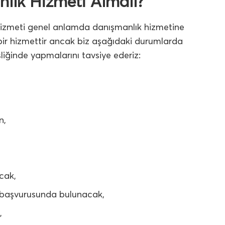
nlık Hizmeti Almalı?
k hizmeti genel anlamda danışmanlık hizmetine
bir hizmettir ancak biz aşağıdaki durumlarda
liğinde yapmalarını tavsiye ederiz:
n,
cak,
ze başvurusunda bulunacak,
,