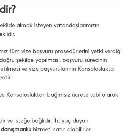
dir?
y şekilde almak isteyen vatandaşlarımızın
klidir.
mız tüm vize başvuru prosedürlerini yetki verdiği
 doğru şekilde yapılması, başvuru sürecinin
retilmesi ve vize başvurularının Konsoloslukta
rdir.
r ve Konsolosluktan bağımsız ücrete tabi olarak
ir ve isteğe bağlıdır. İhtiyaç duyan
n danışmanlık
hizmeti satın alabilirler.