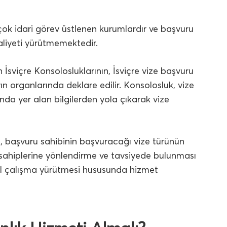
çok idari görev üstlenen kurumlardır ve başvuru
aliyeti yürütmemektedir.
n İsviçre Konsolosluklarının, İsviçre vize başvuru
yın organlarında deklare edilir. Konsolosluk, vize
da yer alan bilgilerden yola çıkarak vize
, başvuru sahibinin başvuracağı vize türünün
u sahiplerine yönlendirme ve tavsiyede bulunması
el çalışma yürütmesi hususunda hizmet