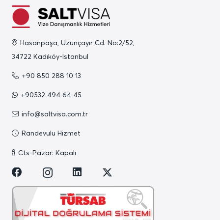
Hasanpaşa, Uzunçayır Cd. No:2/52,
34722 Kadıköy-İstanbul
+90 850 288 10 13
+90532 494 64 45
info@saltvisa.com.tr
Randevulu Hizmet
Cts-Pazar: Kapalı