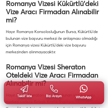
Romanya Vizesi Kükürtlü’deki
Vize Aracı Firmadan Alınabilir
mi?
Hayır. Romanya Konsolosluğunun Bursa, Kükürtlü’de
bulunan vize başvuru merkezi ile anlaşması olmadığı
için Romanya vizesi Kükürtlü’deki vize başvuru
merkezinden alınmayacaktır.
Romanya Vizesi Sheraton
Oteldeki Vize Aracı Firmadan
Alınabilir mi?
Hayır. Bursa Sheraton otelde bulunan vize başvuru
Teklif İste
Bizi Arayın
WhatsApp
merkezi sadece Birleşik Krallık (İngiltere, İskoçya, Galler,