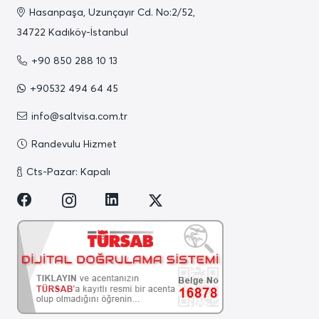
Hasanpaşa, Uzunçayır Cd. No:2/52,
34722 Kadıköy-İstanbul
+90 850 288 10 13
+90532 494 64 45
info@saltvisa.com.tr
Randevulu Hizmet
Cts-Pazar: Kapalı