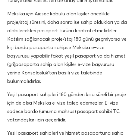
Türkiye’deki Aiesec’ten de onay alınmış olmalıdır.
Meksika için Aiesec kabulü alan kişiler öncelikle
proje/staj süresini, daha sonra ise sahip oldukları ya da
alabilecekleri pasaport türünü kontrol etmelidirler.
Katılım sağlanacak proje/staj 180 günü geçmiyorsa ve
kişi bordo pasaporta sahipse Meksika e-vize
başvurusu yapabilir fakat yeşil pasaport ya da hizmet
(gri)pasaporta sahip olan kişiler e-vize başvurusu
yerine Konsolosluk’tan basılı vize talebinde
bulunmalıdırlar.
Yeşil pasaport sahipleri 180 günden kısa süreli bir proje
için de olsa Meksika e-vize talep edemezler. E-vize
sadece bordo (umuma mahsus) pasaport sahibi T.C.
vatandaşları için geçerlidir.
Yeşil pasaport sahipleri ve hizmet pasaportuna sahip