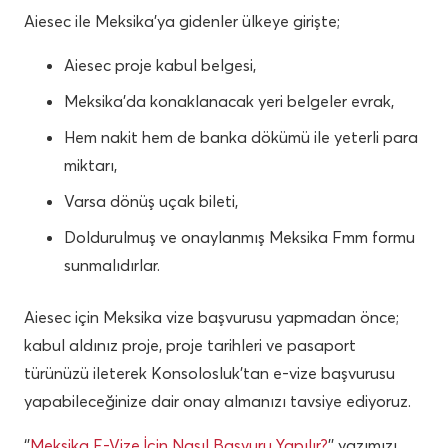
Aiesec ile Meksika’ya gidenler ülkeye girişte;
Aiesec proje kabul belgesi,
Meksika’da konaklanacak yeri belgeler evrak,
Hem nakit hem de banka dökümü ile yeterli para
miktarı,
Varsa dönüş uçak bileti,
Doldurulmuş ve onaylanmış Meksika Fmm formu
sunmalıdırlar.
Aiesec için Meksika vize başvurusu yapmadan önce;
kabul aldınız proje, proje tarihleri ve pasaport
türünüzü ileterek Konsolosluk’tan e-vize başvurusu
yapabileceğinize dair onay almanızı tavsiye ediyoruz.
‘’
Meksika E-Vize İçin Nasıl Başvuru Yapılır?
’’ yazımızı