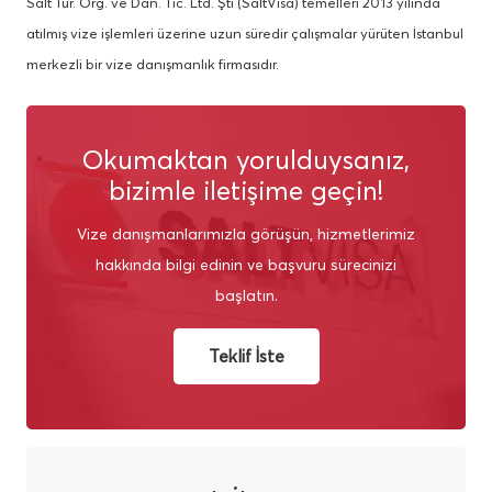
Salt Tur. Org. ve Dan. Tic. Ltd. Şti (SaltVisa) temelleri 2013 yılında
atılmış vize işlemleri üzerine uzun süredir çalışmalar yürüten İstanbul
merkezli bir vize danışmanlık firmasıdır.
Okumaktan yorulduysanız,
bizimle iletişime geçin!
Vize danışmanlarımızla görüşün, hizmetlerimiz
hakkında bilgi edinin ve başvuru sürecinizi
başlatın.
Teklif İste