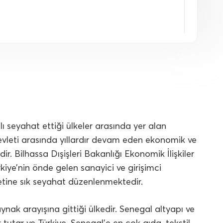
lı seyahat ettiği ülkeler arasında yer alan
 devleti arasında yıllardır devam eden ekonomik ve
r. Bilhassa Dışişleri Bakanlığı Ekonomik İlişkiler
iye’nin önde gelen sanayici ve girişimci
etine sık seyahat düzenlenmektedir.
nak arayışına gittiği ülkedir. Senegal altyapı ve
r tutar ve Türkiye, Senegal’e en çok gıda, tekstil