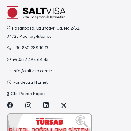
Hasanpaşa, Uzunçayır Cd. No:2/52,
34722 Kadıköy-İstanbul
+90 850 288 10 13
+90532 494 64 45
info@saltvisa.com.tr
Randevulu Hizmet
Cts-Pazar: Kapalı