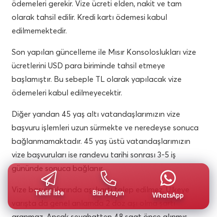
ödemeleri gerekir. Vize ücreti elden, nakit ve tam
olarak tahsil edilir. Kredi kartı ödemesi kabul
edilmemektedir.
Son yapılan güncelleme ile Mısır Konsoloslukları vize
ücretlerini USD para biriminde tahsil etmeye
başlamıştır. Bu sebeple TL olarak yapılacak vize
ödemeleri kabul edilmeyecektir.
Diğer yandan 45 yaş altı vatandaşlarımızın vize
başvuru işlemleri uzun sürmekte ve neredeyse sonuca
bağlanmamaktadır. 45 yaş üstü vatandaşlarımızın
vize başvuruları ise randevu tarihi sonrası 3-5 iş
gününde sonuca bağlanır.
Vize başvurularında aşı kartı talep edilmez. Ülkeye
Teklif İste
Bizi Arayın
WhatsApp
varışta da genel anlamda 2 doz aşı olma şartı
aranmaz. Ancak seyahatten 48 saat önce alınmış