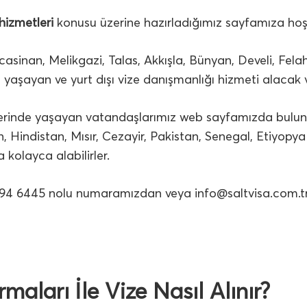
hizmetleri
konusu üzerine hazırladığımız sayfamıza hoş
sinan, Melikgazi, Talas, Akkışla, Bünyan, Develi, Felah
a yaşayan ve yurt dışı vize danışmanlığı hizmeti alacak 
elerinde yaşayan vatandaşlarımız web sayfamızda bulun
, Hindistan, Mısır, Cezayir, Pakistan, Senegal, Etiyopya
la kolayca alabilirler.
32 494 6445 nolu numaramızdan veya
info@saltvisa.com.t
maları İle Vize Nasıl Alınır?