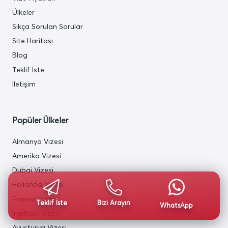
Ülkeler
Sıkça Sorulan Sorular
Site Haritası
Blog
Teklif İste
İletişim
Popüler Ülkeler
Almanya Vizesi
Amerika Vizesi
Dubai Vizesi
Hollanda Vizesi
Fransa Vizesi
Teklif İste
Bizi Arayın
WhatsApp
İngiltere Vizesi
Avusturya Vizesi