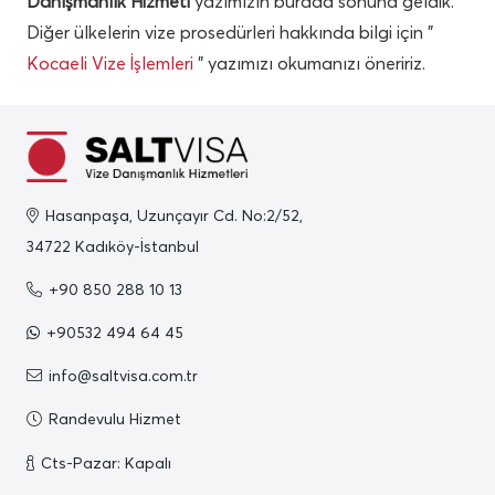
Danışmanlık Hizmeti
yazımızın burada sonuna geldik.
Diğer ülkelerin vize prosedürleri hakkında bilgi için ”
Kocaeli Vize İşlemleri
” yazımızı okumanızı öneririz.
Hasanpaşa, Uzunçayır Cd. No:2/52,
34722 Kadıköy-İstanbul
+90 850 288 10 13
+90532 494 64 45
info@saltvisa.com.tr
Randevulu Hizmet
Cts-Pazar: Kapalı