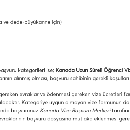
 ve dede-büyükanne için)
aşvuru kategorileri ise;
Kanada Uzun Süreli Öğrenci Vi
ının alınmış olması, başvuru sahibinin gerekli koşullar
ı gereken evraklar ve ödenmesi gereken vize ücretleri fa
ulacaktır. Kategoriye uygun olmayan vize formunun do
munda başvurunuz
Kanada Vize Başvuru Merkezi
tarafınd
e evraklarının başvuru dosyasına mutlaka eklenmesi ger