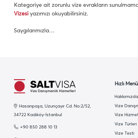
Kategoriye ait zorunlu vize evrakların sunulmam
Vizesi
yazımızı okuyabilirsiniz.
Saygılarımızla…
Hızlı Menü
Hakkımızd
Vize Danış
Hasanpaşa, Uzunçayır Cd. No:2/52,
34722 Kadıköy-İstanbul
Vize Hizmet
Vize Türleri
+90 850 288 10 13
Vize Testi