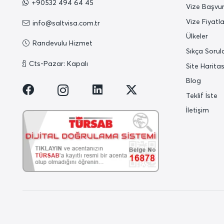
+90532 494 64 45
Vize Başvur
Vize Fiyatla
info@saltvisa.com.tr
Ülkeler
Randevulu Hizmet
Sıkça Sorul
Cts-Pazar: Kapalı
Site Haritas
Blog
Teklif İste
İletişim