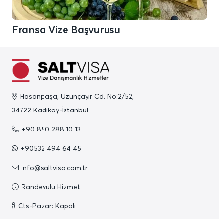
Fransa Vize Başvurusu
Hasanpaşa, Uzunçayır Cd. No:2/52,
34722 Kadıköy-İstanbul
+90 850 288 10 13
+90532 494 64 45
info@saltvisa.com.tr
Randevulu Hizmet
Cts-Pazar: Kapalı