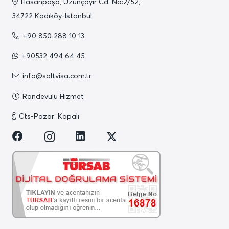
Hasanpaşa, Uzunçayır Cd. No:2/52,
34722 Kadıköy-İstanbul
+90 850 288 10 13
+90532 494 64 45
info@saltvisa.com.tr
Randevulu Hizmet
Cts-Pazar: Kapalı